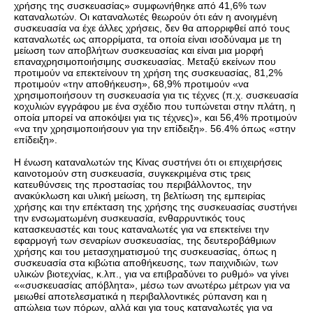
χρήσης της συσκευασίας» συμφωνήθηκε από 41,6% των
καταναλωτών. Οι καταναλωτές θεωρούν ότι εάν η ανοιγμένη
συσκευασία να έχε άλλες χρήσεις, δεν θα απορριφθεί από τους
καταναλωτές ως απορρίματα, τα οποία είναι ισοδύναμα με τη
μείωση των αποβλήτων συσκευασίας και είναι μια μορφή
επαναχρησιμοποιήσιμης συσκευασίας. Μεταξύ εκείνων που
προτιμούν να επεκτείνουν τη χρήση της συσκευασίας, 81,2%
προτιμούν «την αποθήκευση», 68,9% προτιμούν «να
χρησιμοποιήσουν τη συσκευασία για τις τέχνες (π.χ. συσκευασία
κοχυλιών εγγράφου με ένα σχέδιο που τυπώνεται στην πλάτη, η
οποία μπορεί να αποκόψει για τις τέχνες)», και 56,4% προτιμούν
«να την χρησιμοποιήσουν για την επίδειξη». 56.4% όπως «στην
επίδειξη».
Η ένωση καταναλωτών της Κίνας συστήνει ότι οι επιχειρήσεις
καινοτομούν στη συσκευασία, συγκεκριμένα στις τρεις
κατευθύνσεις της προστασίας του περιβάλλοντος, την
ανακύκλωση και υλική μείωση, τη βελτίωση της εμπειρίας
χρήσης και την επέκταση της χρήσης της συσκευασίας συστήνει
την ενσωματωμένη συσκευασία, ενθαρρυντικός τους
κατασκευαστές και τους καταναλωτές για να επεκτείνει την
εφαρμογή των σεναρίων συσκευασίας, της δευτεροβάθμιων
χρήσης και του μετασχηματισμού της συσκευασίας, όπως η
συσκευασία στα κιβώτια αποθήκευσης, των παιχνιδιών, των
υλικών βιοτεχνίας, κ.λπ., για να επιβραδύνει το ρυθμό» να γίνει
««συσκευασίας απόβλητα», μέσω των ανωτέρω μέτρων για να
μειωθεί αποτελεσματικά η περιβαλλοντικές ρύπανση και η
απώλεια των πόρων, αλλά και για τους καταναλωτές για να